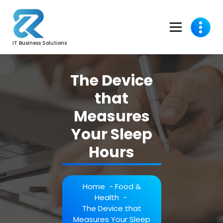
Skip
to
content
IT Business Solutions
The Device
that
Measures
Your Sleep
Hours
Home
-
Food &
Health
-
The Device that
Measures Your Sleep