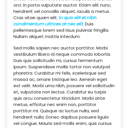
orci. In porta vulputate auctor. Etiam elit nunc,
hendrerit vel convallis aliquet, iaculis a metus.
Cras vitae quam elit.
In quis elit et nibh
condimentum ultrices at nec elit
. Duis
pellentesque lorem sed risus pulvinar fringilla.
Nullam aliquet mattis interdum.
Sed mollis sapien nec auctor porttitor. Morbi
vestibulum libero id neque commodo lobortis.
Duis quis sollicitudin mi, cursus fermentum
ipsum. Suspendisse mollis tortor non volutpat
pharetra. Curabitur mi felis, scelerisque sed
massa ac, ornare tristique leo. Aenean eget
est velit. Morbi urna nibh, posuere vel sollicitudin
et, vulputate non lectus. Curabitur eu turpis
quis arcu consectetur tincidunt. Morbi ante
metus, efficitur nec enim non, porttitor
porttitor mi. Quisque ac luctus nulla, sed
hendrerit nulla. Donec dapibus posuere ligula
vel congue. Mauris sed mollis enim, quis cursus