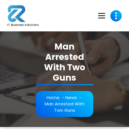
Skip
to
content
IT Business Solutions
Man
Arrested
With Two
Guns
Home
-
News
-
Man Arrested With
Two Guns