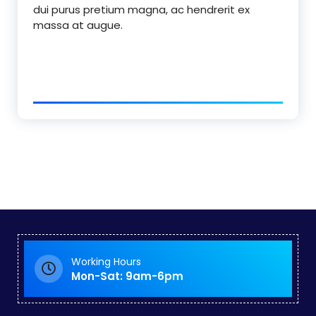
dui purus pretium magna, ac hendrerit ex
massa at augue.
Working Hours
Mon-Sat: 9am-6pm