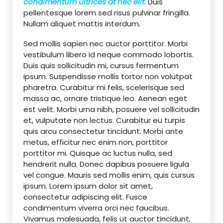
condimentum ultrices at nec elit
. Duis
pellentesque lorem sed risus pulvinar fringilla.
Nullam aliquet mattis interdum.
Sed mollis sapien nec auctor porttitor. Morbi
vestibulum libero id neque commodo lobortis.
Duis quis sollicitudin mi, cursus fermentum
ipsum. Suspendisse mollis tortor non volutpat
pharetra. Curabitur mi felis, scelerisque sed
massa ac, ornare tristique leo. Aenean eget
est velit. Morbi urna nibh, posuere vel sollicitudin
et, vulputate non lectus. Curabitur eu turpis
quis arcu consectetur tincidunt. Morbi ante
metus, efficitur nec enim non, porttitor
porttitor mi. Quisque ac luctus nulla, sed
hendrerit nulla. Donec dapibus posuere ligula
vel congue. Mauris sed mollis enim, quis cursus
ipsum. Lorem ipsum dolor sit amet,
consectetur adipiscing elit. Fusce
condimentum viverra orci nec faucibus.
Vivamus malesuada, felis ut auctor tincidunt,